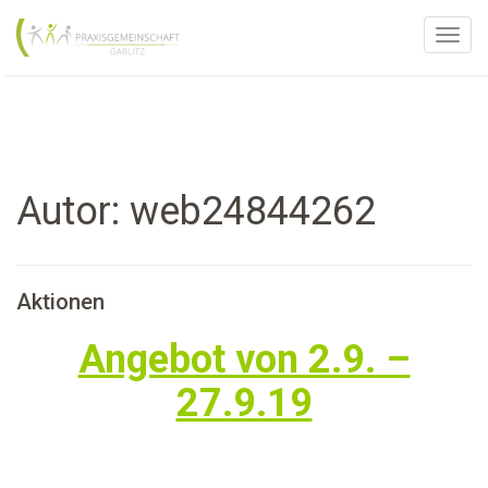
T
o
g
g
l
e
Autor:
web24844262
n
a
v
i
Aktionen
g
a
Angebot von 2.9. –
t
27.9.19
i
o
n